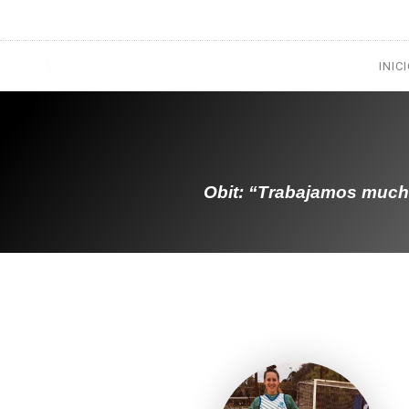
1133300456
radioconurbana@sociales.unlz.edu.ar
INIC
Obit: “Trabajamos mucho 