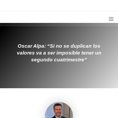
1133300456
radioconurbana@sociales.unlz.edu.ar
INICIO
¿QUIÉNES SOMOS?
Oscar Alpa: “Si no se duplican los
valores va a ser imposible tener un
PROGRAMACIÓN
segundo cuatrimestre”
PRODUCCIONES ESPECIALES
APLICACIONES
NOTICIAS