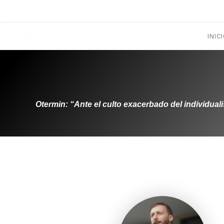
1133300456
radioconurbana@sociales.unlz.edu.ar
INIC
Otermin: “Ante el culto exacerbado del individual