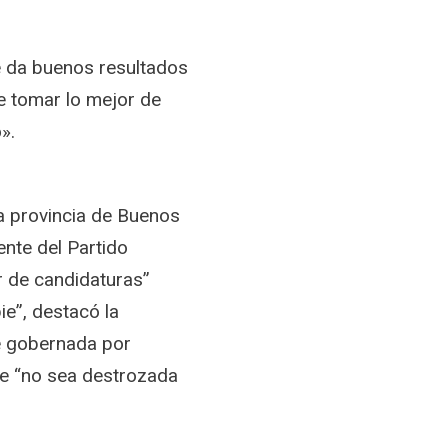
 da buenos resultados
ue tomar lo mejor de
».
a provincia de Buenos
ente del Partido
lar de candidaturas”
ie”, destacó la
é gobernada por
que “no sea destrozada