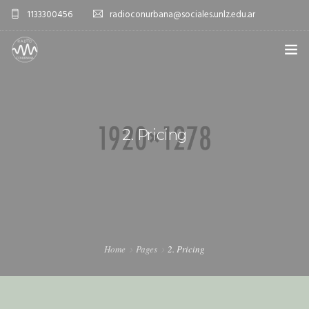
1133300456
radioconurbana@sociales.unlz.edu.ar
INICIO
¿QUIÉNES SOMOS?
2. Pricing
PROGRAMACIÓN
PRODUCCIONES ESPECIALES
APLICACIONES
NOTICIAS
Home
Pages
2. Pricing