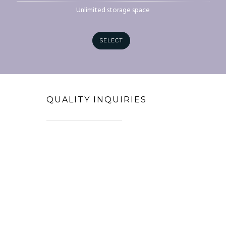
Unlimited storage space
SELECT
QUALITY INQUIRIES
Nemo enim ipsam voluptatem quia voluptas
sit aspernatur aut odit aut fugit, sed quia
consequuntur magni dolores eos qui ratione
voluptatem sequi nesciunt.
Neque porro
quisquam est, qui dolorem ipsum quia dolor
sit amet, consectetur, adipisci velit, sed quia
non numquam eius modi tempora incidunt
ut labore et dolore magnam aliquam