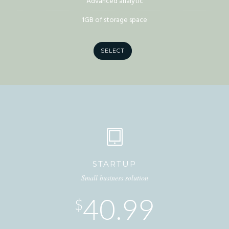
Advanced analytic
1GB of storage space
SELECT
STARTUP
Small business solution
40.99
$