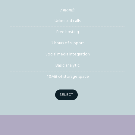
/ month
Unlimited calls
Free hosting
2 hours of support
Social media integration
Basic analytic
40MB of storage space
SELECT