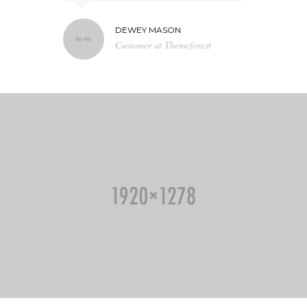
DEWEY MASON
NA
N TV
Customer at Themeforest
Bl