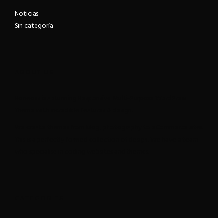
Noticias
Sin categoría
ABOUT US
Roneous is a stunning Responsive Multi-Purpose WordPress
Theme with incredible features & design.
We create themes from blog, photography to eCommerce sites.
This is a perfectly formed collection of design. We have a team
who specialise in coding websites and themes.
CATEGORIES