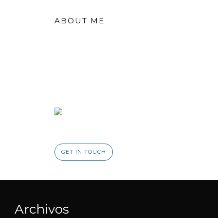
ABOUT ME
I’m a freelance fashion designer who
specialises in print designs and
combining fabrics. My designs have
been sold all over Europe and the
USA and I have worked with some of
the biggest designers in the industry.
GET IN TOUCH
Archivos