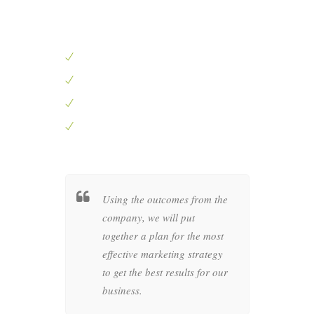
quaerat voluptatem.
Large British supermarket
A big department store in New York
Leading bag designer
Well know wedding dress creator
her a
Using the outcomes from the
Wheth
c style
company, we will put
busin
as of your
together a plan for the most
compan
at
effective marketing strategy
graph
in the
to get the best results for our
produc
business.
artwo