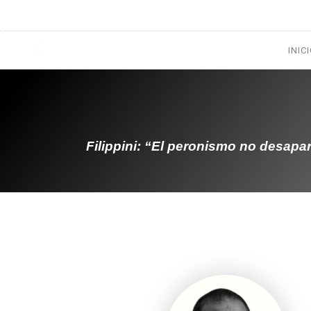
1133300456
radioconurbana@sociales.unlz.edu.ar
INIC
Filippini: “El peronismo no desapa