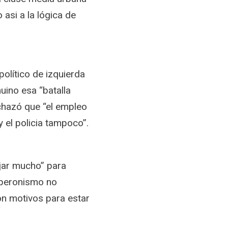
 asi a la lógica de
olítico de izquierda
ino esa “batalla
echazó que “el empleo
y el policia tampoco”.
ajar mucho” para
l peronismo no
on motivos para estar