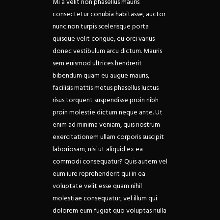
Mi a velit non phasellus mauris
consectetur conubia habitasse, auctor
nunc non turpis scelerisque porta
quisque velit congue, eu orci varius
donec vestibulum arcu dictum. Mauris
sem euismod ultrices hendrerit
bibendum quam eu augue mauris,
facilisis mattis metus phasellus luctus
risus torquent suspendisse proin nibh
proin molestie dictum neque ante.
Ut
enim ad minima veniam, quis nostrum
exercitationem ullam corporis suscipit
laboriosam, nisi ut aliquid ex ea
commodi consequatur? Quis autem vel
eum iure reprehenderit qui in ea
voluptate velit esse quam nihil
molestiae consequatur, vel illum qui
dolorem eum fugiat quo voluptas nulla