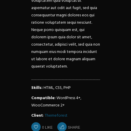
voluptatem quia voluptas sit
aspernatur aut odit aut fugit, sed quia
consequuntur magni dolores eos qui
ratione voluptatem sequi nesciunt.
Neque porro quisquam est, qui
dolorem ipsum quia dolor sit amet,
consectetur, adipisci velit, sed quia non
numquam eius modi tempora incidunt
ut labore et dolore magnam aliquam
quaerat voluptatem.
Skills:
HTML, CSS, PHP
Compatible:
WordPress 4+,
WooCommerce 2+
Client
:
Themeforest
0
LIKE
SHARE