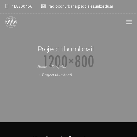
1133300456
radioconurbana@sociales.unlz.edu.ar
INICIO
Project thumbnail
¿QUIÉNES SOMOS?
PROGRAMACIÓN
Home
Portfolio
Project thumbnail
PRODUCCIONES ESPECIALES
APLICACIONES
NOTICIAS