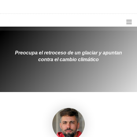
1133300456
radioconurbana@sociales.unlz.edu.ar
INICIO
¿QUIÉNES SOMOS?
Preocupa el retroceso de un glaciar y apuntan
contra el cambio climático
PROGRAMACIÓN
PRODUCCIONES ESPECIALES
APLICACIONES
NOTICIAS