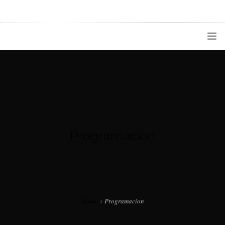
1133300456
radioconurbana@sociales.unlz.edu.ar
INICIO
¿QUIÉNES SOMOS?
PROGRAMACIÓN
PRODUCCIONES ESPECIALES
Programacion
APLICACIONES
NOTICIAS
Home
Programacion