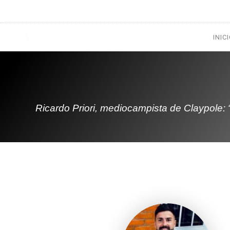
1133300456
radioconurbana@sociales.unlz.edu.ar
INIC
Ricardo Priori, mediocampista de Claypole: “