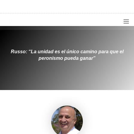
1133300456
radioconurbana@sociales.unlz.edu.ar
INICIO
¿QUIÉNES SOMOS?
Russo: “La unidad es el único camino para que el
peronismo pueda ganar”
PROGRAMACIÓN
PRODUCCIONES ESPECIALES
APLICACIONES
NOTICIAS