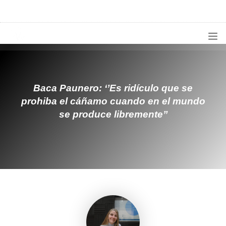
1133300456
radioconurbana@sociales.unlz.edu.ar
INICIO
¿QUIÉNES SOMOS?
Baca Paunero: ‘’Es ridículo que se
prohiba el cáñamo cuando en el mundo
PROGRAMACIÓN
se produce libremente’’
PRODUCCIONES ESPECIALES
APLICACIONES
NOTICIAS