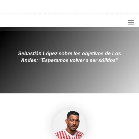
1133300456
radioconurbana@sociales.unlz.edu.ar
INICIO
¿QUIÉNES SOMOS?
Sebastián López sobre los objetivos de Los
Andes: “Esperamos volver a ser sólidos”
PROGRAMACIÓN
PRODUCCIONES ESPECIALES
APLICACIONES
NOTICIAS