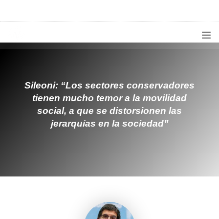
1133300456
radioconurbana@sociales.unlz.edu.ar
INICIO
¿QUIÉNES SOMOS?
Sileoni: “Los sectores conservadores
tienen mucho temor a la movilidad
PROGRAMACIÓN
social, a que se distorsionen las
jerarquías en la sociedad”
PRODUCCIONES ESPECIALES
APLICACIONES
NOTICIAS