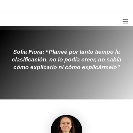
1133300456
radioconurbana@sociales.unlz.edu.ar
INICIO
¿QUIÉNES SOMOS?
Sofia Fiora: “Planeé por tanto tiempo la
clasificación, no lo podía creer, no sabía
PROGRAMACIÓN
cómo explicarlo ni cómo explicármelo”
PRODUCCIONES ESPECIALES
APLICACIONES
NOTICIAS