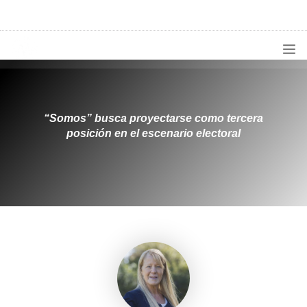
1133300456
radioconurbana@sociales.unlz.edu.ar
INICIO
¿QUIÉNES SOMOS?
“Somos” busca proyectarse como tercera
posición en el escenario electoral
PROGRAMACIÓN
PRODUCCIONES ESPECIALES
APLICACIONES
NOTICIAS