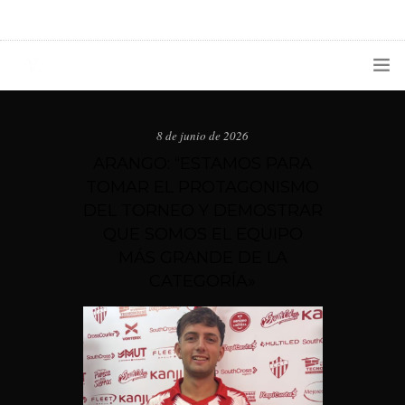
1133300456
radioconurbana@sociales.unlz.edu.ar
INICIO
8 de junio de 2026
¿QUIÉNES SOMOS?
ARANGO: “ESTAMOS PARA
TOMAR EL PROTAGONISMO
PROGRAMACIÓN
DEL TORNEO Y DEMOSTRAR
QUE SOMOS EL EQUIPO
PRODUCCIONES ESPECIALES
MÁS GRANDE DE LA
APLICACIONES
CATEGORÍA»
NOTICIAS