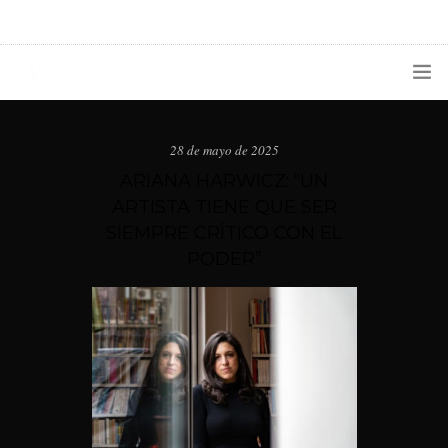
1133300456
radioconurbana@sociales.unlz.edu.ar
INICIO
28 de mayo de 2025
¿QUIÉNES SOMOS?
ARIANA HARWICZ: “UN
ARTISTA TIENE QUE SER
PROGRAMACIÓN
SIEMPRE CRÍTICO CON EL
PODER”
PRODUCCIONES ESPECIALES
APLICACIONES
NOTICIAS