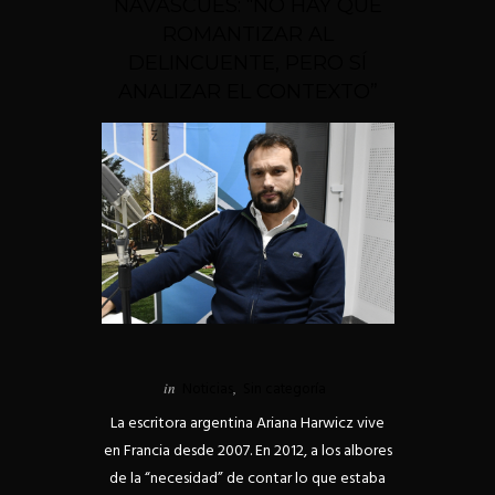
NAVASCUÉS: “NO HAY QUE
ROMANTIZAR AL
DELINCUENTE, PERO SÍ
ANALIZAR EL CONTEXTO”
in
Noticias
,
Sin categoría
La escritora argentina Ariana Harwicz vive
en Francia desde 2007. En 2012, a los albores
de la “necesidad” de contar lo que estaba