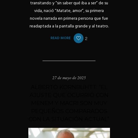
transitando y “sin saber qué iba a ser” de su
vida, nació “Matate, amor”, su primera
novela narrada en primera persona que fue
readaptada a la pantalla grande y al teatro.
READ MORE
2
27 de mayo de 2025
ALBERTO KORNBLIHTT: “EL
AJUSTE QUE OCURRIÓ CON
MENEM Y MACRI SON MUY
PEQUEÑOS COMPARADOS
CON LA SITUACIÓN ACTUAL”