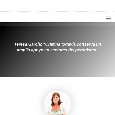
1133300456
radioconurbana@sociales.unlz.edu.ar
INICIO
¿QUIÉNES SOMOS?
Teresa García: “Cristina todavía conserva un
amplio apoyo en sectores del peronismo”
PROGRAMACIÓN
PRODUCCIONES ESPECIALES
APLICACIONES
NOTICIAS