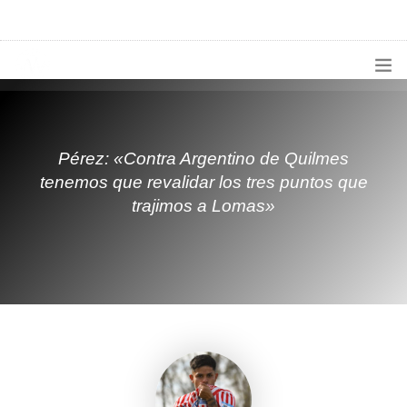
1133300456
radioconurbana@sociales.unlz.edu.ar
INICIO
¿QUIÉNES SOMOS?
Pérez: «Contra Argentino de Quilmes
tenemos que revalidar los tres puntos que
PROGRAMACIÓN
trajimos a Lomas»
PRODUCCIONES ESPECIALES
APLICACIONES
NOTICIAS