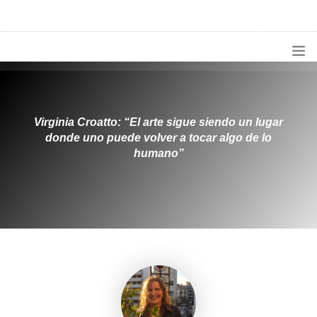
1133300456
radioconurbana@sociales.unlz.edu.ar
INICIO
¿QUIÉNES SOMOS?
Virginia Croatto: “El arte sigue siendo un lugar
donde uno puede volver a tocar algo de lo
PROGRAMACIÓN
humano”
PRODUCCIONES ESPECIALES
APLICACIONES
NOTICIAS