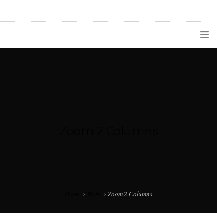
1133300456
radioconurbana@sociales.unlz.edu.ar
INICIO
¿QUIÉNES SOMOS?
PROGRAMACIÓN
PRODUCCIONES ESPECIALES
Zoom 2 Columns
APLICACIONES
NOTICIAS
Home
Work
Zoom 2 Columns