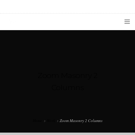
1133300456
radioconurbana@sociales.unlz.edu.ar
INICIO
¿QUIÉNES SOMOS?
PROGRAMACIÓN
Zoom Masonry 2
PRODUCCIONES ESPECIALES
Columns
APLICACIONES
NOTICIAS
Home
Work
Zoom Masonry 2 Columns