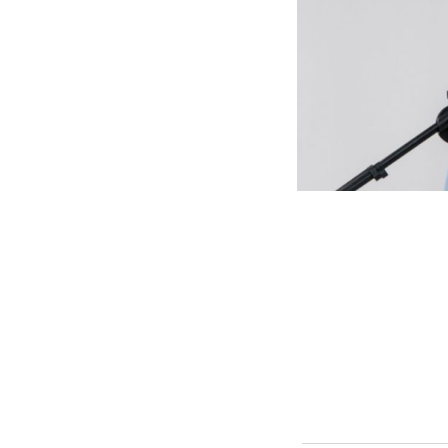
En medio de los cruces 
presidente de Concejo 
cuestionó los recortes de