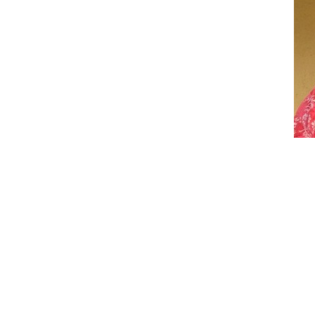
En medio de los cruces 
presidente de Concejo 
cuestionó los recortes de