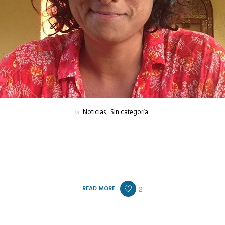
in
Noticias
,
Sin categoría
que emergieron en las últimas horas en el seno del peronismo de Lanús, “Cla
Deliberante, Nicolás Russo, quien ponderó la gestión que encabeza el inten
l gobierno nacional en materia de obra pública para la provincia de Buenos 
diferentes distritos.
READ MORE
2