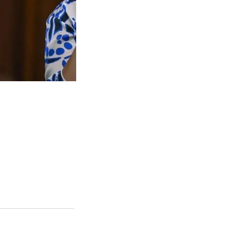
ve Política” consultó al
dente, Julián Álvarez y
Aires, y por ende para los