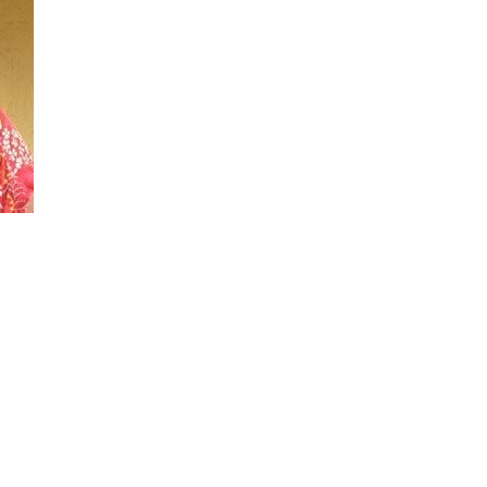
ve Política” consultó al
dente, Julián Álvarez y
Aires, y por ende para los