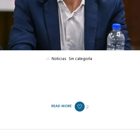
in
Noticias
,
Sin categoría
que emergieron en las últimas horas en el seno del peronismo de Lanús, “Cla
Deliberante, Nicolás Russo, quien ponderó la gestión que encabeza el inten
l gobierno nacional en materia de obra pública para la provincia de Buenos 
diferentes distritos.
READ MORE
2