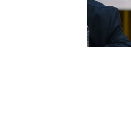
En medio de los cruces 
presidente de Concejo 
cuestionó los recortes de