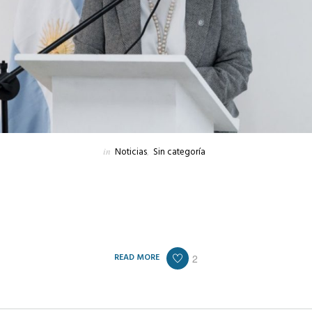
in
Noticias
,
Sin categoría
que emergieron en las últimas horas en el seno del peronismo de Lanús, “Cla
Deliberante, Nicolás Russo, quien ponderó la gestión que encabeza el inten
l gobierno nacional en materia de obra pública para la provincia de Buenos 
diferentes distritos.
READ MORE
2