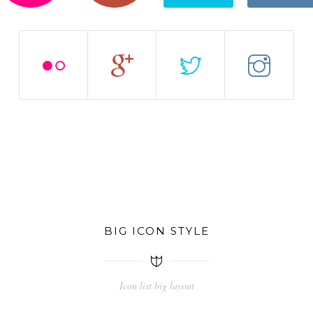
BIG ICON STYLE
Icon list big layout