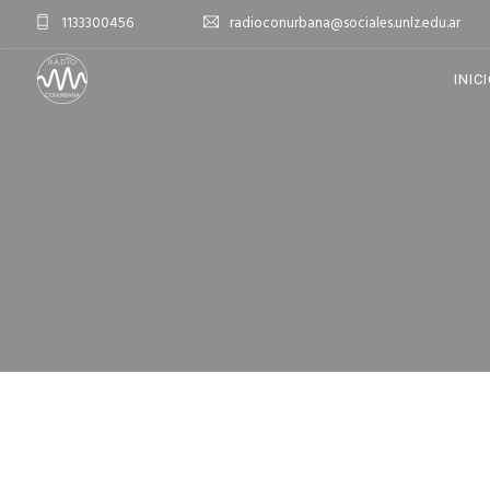
1133300456
radioconurbana@sociales.unlz.edu.ar
INIC