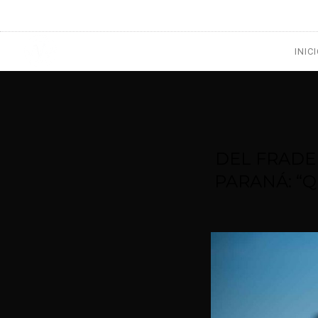
1133300456
radioconurbana@sociales.unlz.edu.ar
INIC
DEL FRADE 
PARANÁ: “