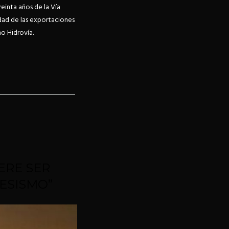
einta años de la Vía
idad de las exportaciones
mo Hidrovía.
IERE SER
ESISMO”