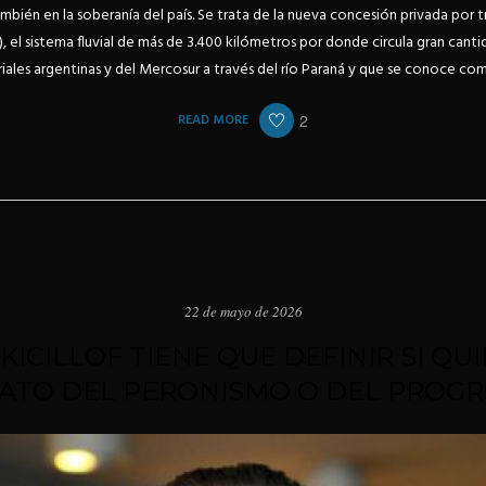
mbién en la soberanía del país. Se trata de la nueva concesión privada por tr
 el sistema fluvial de más de 3.400 kilómetros por donde circula gran cant
iales argentinas y del Mercosur a través del río Paraná y que se conoce co
READ MORE
2
22 de mayo de 2026
“KICILLOF TIENE QUE DEFINIR SI QU
ATO DEL PERONISMO O DEL PROGR