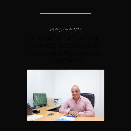
16 de junio de 2026
PROVINCIA DECLARÓ DE
“INTERÉS EDUCATIVO” EL
PROGRAMA “LA RADIO EN
LA ESCUELA”