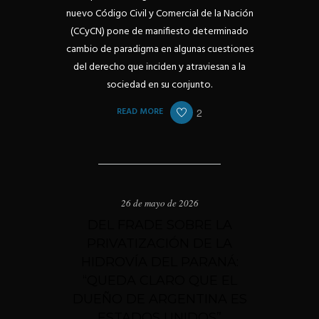
nuevo Código Civil y Comercial de la Nación
(CCyCN) pone de manifiesto determinado
cambio de paradigma en algunas cuestiones
del derecho que inciden y atraviesan a la
sociedad en su conjunto.
READ MORE
2
26 de mayo de 2026
DEL FRADE SOBRE LA
PRIVATIZACIÓN DE LA
HIDROVÍA DEL PARANÁ:
“QUEDA CLARO QUE EL
DUEÑO DE ARGENTINA ES
ESTADOS UNIDOS”