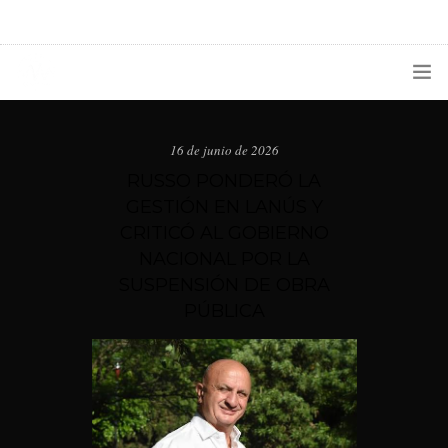
1133300456
radioconurbana@sociales.unlz.edu.ar
INICIO
16 de junio de 2026
¿QUIÉNES SOMOS?
RUSSO PONDERÓ LA
GESTIÓN EN LANÚS Y
PROGRAMACIÓN
CRITICÓ AL GOBIERNO
NACIONAL POR LA
PRODUCCIONES ESPECIALES
SUSPENSIÓN DE OBRA
APLICACIONES
PÚBLICA
NOTICIAS