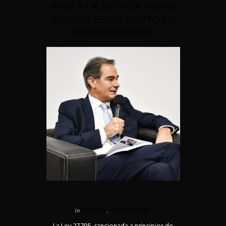
PASE A LA JUSTICIA PENAL
PORQUE ES UN DELITO DE
DESOBEDIENCIA”
in
Noticias
,
Sin categoría