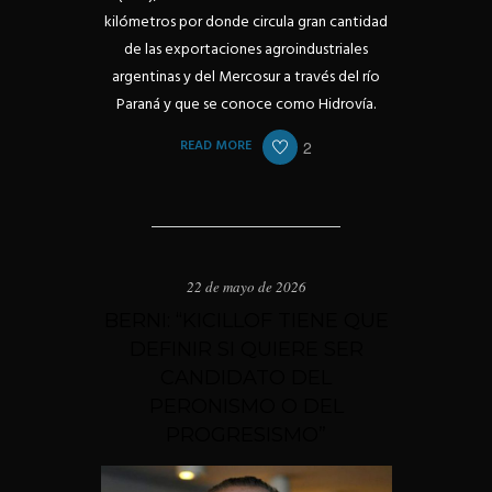
kilómetros por donde circula gran cantidad
de las exportaciones agroindustriales
argentinas y del Mercosur a través del río
Paraná y que se conoce como Hidrovía.
READ MORE
2
22 de mayo de 2026
BERNI: “KICILLOF TIENE QUE
DEFINIR SI QUIERE SER
CANDIDATO DEL
PERONISMO O DEL
PROGRESISMO”