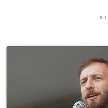
1133300456
radioconurbana@sociales.unlz.edu.ar
INIC