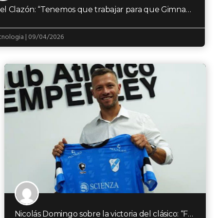
Axel Clazón: “Tenemos que trabajar para que Gimnasia cometa errores y poder aprovecharlo”
cnologia | 09/04/2026
Nicolás Domingo sobre la victoria del clásico: “Fue la tarde soñada”