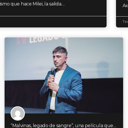
smo que hace Milei, la salida…
Te
“Malvinas, legado de sangre”, una película que recorre el conflicto con otra mirada