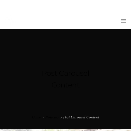
1133300456
radioconurbana@sociales.unlz.edu.ar
INICIO
¿QUIÉNES SOMOS?
PROGRAMACIÓN
Post Carousel
PRODUCCIONES ESPECIALES
Content
APLICACIONES
NOTICIAS
Home
Noticias
Post Carousel Content