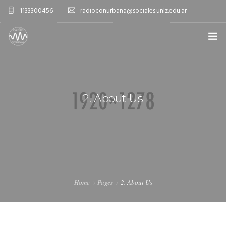
1133300456
radioconurbana@sociales.unlz.edu.ar
INICIO
¿QUIÉNES SOMOS?
2. About Us
PROGRAMACIÓN
PRODUCCIONES ESPECIALES
APLICACIONES
NOTICIAS
Home
Pages
2. About Us