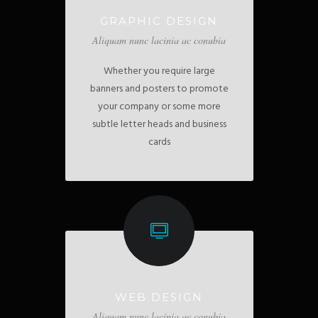
GRAPHIC DESIGN
Aliquam nunc lacinia ac conubia
Whether you require large
banners and posters to promote
your company or some more
subtle letter heads and business
cards
WEB DESIGN
Aliquam nunc lacinia ac conubia