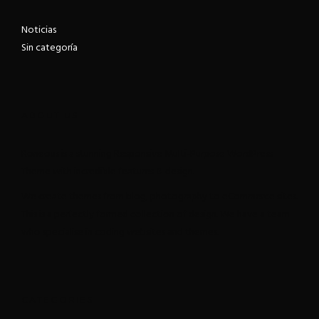
Noticias
Sin categoría
ABOUT US
Roneous is a stunning Responsive Multi-Purpose WordPress
Theme with incredible features & design.
We create themes from blog, photography to eCommerce sites.
This is a perfectly formed collection of design. We have a team
who specialise in coding websites and themes.
CATEGORIES