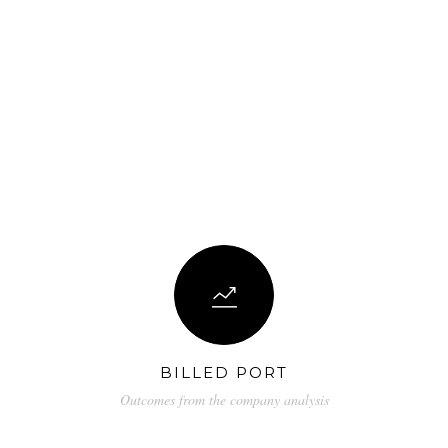
the future is on brand.
We are a fairly small,
flexible design studio that designs for print
and web. We work flexibly with clients to
fulfil their design needs. Whether you need
to create a brand from scratch, including
marketing materials and a beautiful and
functional website or whether you are
looking for a design refresh.
BILLED PORT
Outcomes from the company analysis