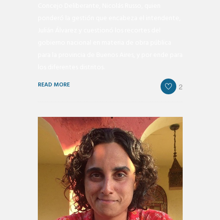
Concejo Deliberante, Nicolás Russo, quien
ponderó la gestión que encabeza el intendente,
Julián Álvarez y cuestionó los recortes del
gobierno nacional en materia de obra pública
para la provincia de Buenos Aires, y por ende para
los diferentes distritos.
READ MORE
2