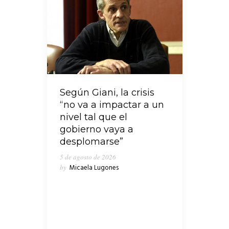
Según Giani, la crisis
“no va a impactar a un
nivel tal que el
gobierno vaya a
desplomarse”
5 de agosto de 2026
by
Micaela Lugones
En medio de los cruces que
emergieron en las últimas horas en
el seno del peronismo de Lanús,
“Clave Política” consultó al