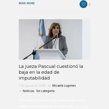
READ MORE
2
La jueza Pascual cuestionó la
baja en la edad de
imputabilidad
5 de agosto de 2026
by
Micaela Lugones
in
Noticias
,
Sin categoría
En medio de los cruces que emergieron en las
últimas horas en el seno del peronismo de Lanús,