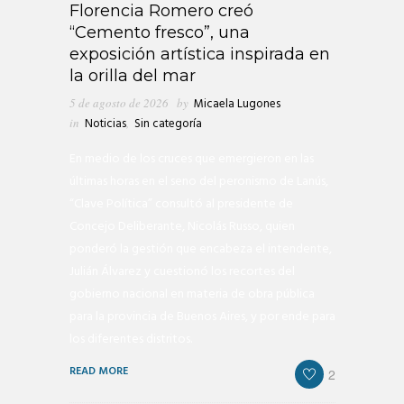
Florencia Romero creó
“Cemento fresco”, una
exposición artística inspirada en
la orilla del mar
5 de agosto de 2026
by
Micaela Lugones
in
Noticias
,
Sin categoría
En medio de los cruces que emergieron en las
últimas horas en el seno del peronismo de Lanús,
“Clave Política” consultó al presidente de
Concejo Deliberante, Nicolás Russo, quien
ponderó la gestión que encabeza el intendente,
Julián Álvarez y cuestionó los recortes del
gobierno nacional en materia de obra pública
para la provincia de Buenos Aires, y por ende para
los diferentes distritos.
READ MORE
2