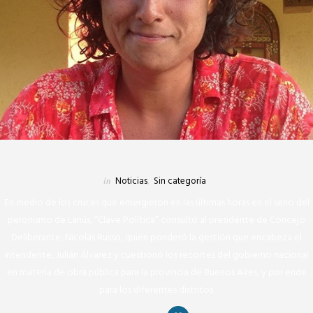
in
Noticias
,
Sin categoría
En medio de los cruces que emergieron en las últimas horas en el seno del
peronismo de Lanús, “Clave Política” consultó al presidente de Concejo
Deliberante, Nicolás Russo, quien ponderó la gestión que encabeza el
intendente, Julián Álvarez y cuestionó los recortes del gobierno nacional
en materia de obra pública para la provincia de Buenos Aires, y por ende
para los diferentes distritos.