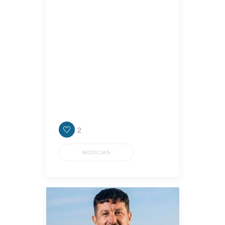
presidente de Concejo Deliberante,
Nicolás Russo, quien ponderó la
gestión que encabeza el
intendente, Julián Álvarez y
cuestionó los recortes del
gobierno nacional en materia de
obra pública para la provincia de
Buenos Aires, y por ende para los
diferentes distritos.
2
NOTICIAS