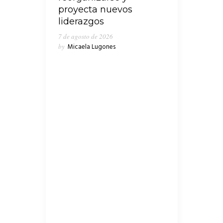
proyecta nuevos
liderazgos
7 de agosto de 2026
by
Micaela Lugones
En medio de los cruces que
emergieron en las últimas horas en
el seno del peronismo de Lanús,
“Clave Política” consultó al
presidente de Concejo Deliberante,
Nicolás Russo, quien ponderó la
gestión que encabeza el
intendente, Julián Álvarez y
cuestionó los recortes del
gobierno nacional en materia de
obra pública para la provincia de
Buenos Aires, y por ende para los
diferentes distritos.