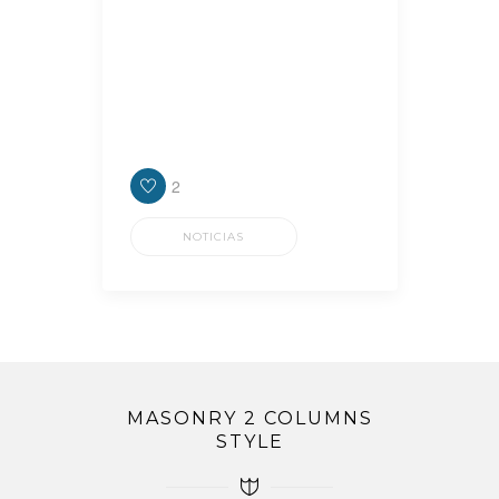
intendente, Julián Álvarez y
cuestionó los recortes del
gobierno nacional en materia de
obra pública para la provincia de
Buenos Aires, y por ende para los
diferentes distritos.
2
NOTICIAS
MASONRY 2 COLUMNS
STYLE