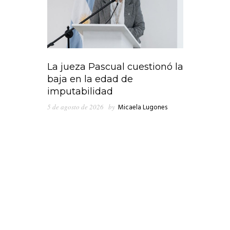
La jueza Pascual cuestionó la
baja en la edad de
imputabilidad
5 de agosto de 2026
by
Micaela Lugones
En medio de los cruces que emergieron en
las últimas horas en el seno del peronismo
de Lanús, “Clave Política” consultó al
presidente de Concejo Deliberante, Nicolás
Russo, quien ponderó la gestión que
encabeza el intendente, Julián Álvarez y
cuestionó los recortes del gobierno
nacional en materia de obra pública para la