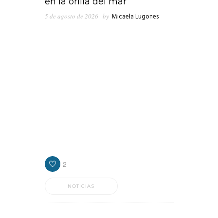
en la orilla del mar
5 de agosto de 2026
by
Micaela Lugones
En medio de los cruces que emergieron en
las últimas horas en el seno del peronismo
de Lanús, “Clave Política” consultó al
presidente de Concejo Deliberante, Nicolás
Russo, quien ponderó la gestión que
encabeza el intendente, Julián Álvarez y
cuestionó los recortes del gobierno
nacional en materia de obra pública para la
provincia de Buenos Aires, y por ende para
los diferentes distritos.
2
NOTICIAS