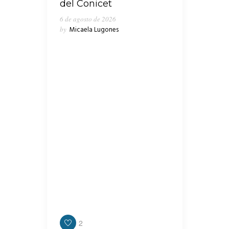
del Conicet
6 de agosto de 2026
by
Micaela Lugones
En medio de los cruces que
emergieron en las últimas horas en
el seno del peronismo de Lanús,
“Clave Política” consultó al
presidente de Concejo Deliberante,
Nicolás Russo, quien ponderó la
gestión que encabeza el
intendente, Julián Álvarez y
cuestionó los recortes del
gobierno nacional en materia de
obra pública para la provincia de
Buenos Aires, y por ende para los
diferentes distritos.
2