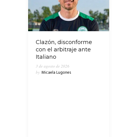
Clazón, disconforme
con el arbitraje ante
Italiano
3 de agosto de 2026
by
Micaela Lugones
En medio de los cruces que
emergieron en las últimas horas en
el seno del peronismo de Lanús,
“Clave Política” consultó al
presidente de Concejo Deliberante,
Nicolás Russo, quien ponderó la
gestión que encabeza el