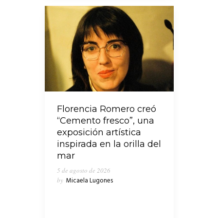
Florencia Romero creó
“Cemento fresco”, una
exposición artística
inspirada en la orilla del
mar
5 de agosto de 2026
by
Micaela Lugones
En medio de los cruces que
emergieron en las últimas horas en