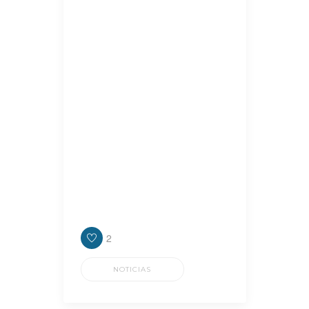
En medio de los cruces que
emergieron en las últimas horas en
el seno del peronismo de Lanús,
“Clave Política” consultó al
presidente de Concejo Deliberante,
Nicolás Russo, quien ponderó la
gestión que encabeza el
intendente, Julián Álvarez y
cuestionó los recortes del
gobierno nacional en materia de
obra pública para la provincia de
Buenos Aires, y por ende para los
diferentes distritos.
2
NOTICIAS