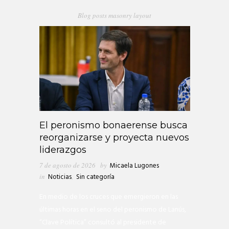
Blog posts masonry layout
El peronismo bonaerense busca
reorganizarse y proyecta nuevos
liderazgos
7 de agosto de 2026
by
Micaela Lugones
in
Noticias
,
Sin categoría
En medio de los cruces que emergieron en las
últimas horas en el seno del peronismo de Lanús,
“Clave Política” consultó al presidente de