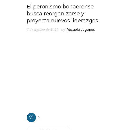
El peronismo bonaerense
busca reorganizarse y
proyecta nuevos liderazgos
7 de agosto de 2026
by
Micaela Lugones
En medio de los cruces que emergieron en
las últimas horas en el seno del peronismo
de Lanús, “Clave Política” consultó al
presidente de Concejo Deliberante, Nicolás
Russo, quien ponderó la gestión que
encabeza el intendente, Julián Álvarez y
cuestionó los recortes del gobierno
nacional en materia de obra pública para la
provincia de Buenos Aires, y por ende para
los diferentes distritos.
2