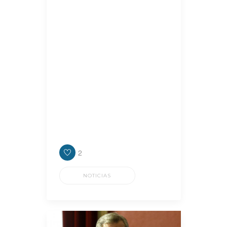
el seno del peronismo de Lanús,
“Clave Política” consultó al
presidente de Concejo Deliberante,
Nicolás Russo, quien ponderó la
gestión que encabeza el
intendente, Julián Álvarez y
cuestionó los recortes del
gobierno nacional en materia de
obra pública para la provincia de
Buenos Aires, y por ende para los
diferentes distritos.
2
NOTICIAS