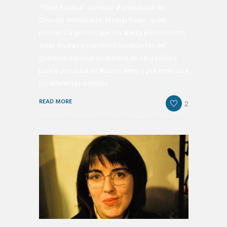
“Clave Política” consultó al presidente de
Concejo Deliberante, Nicolás Russo, quien
ponderó la gestión que encabeza el intendente,
Julián Álvarez y cuestionó los recortes del
gobierno nacional en materia de obra pública
para la provincia de Buenos Aires, y por ende para
los diferentes distritos.
READ MORE
2