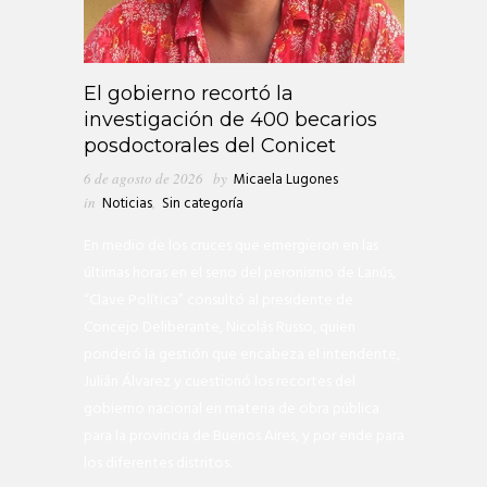
El gobierno recortó la
investigación de 400 becarios
posdoctorales del Conicet
6 de agosto de 2026
by
Micaela Lugones
in
Noticias
,
Sin categoría
En medio de los cruces que emergieron en las
últimas horas en el seno del peronismo de Lanús,
“Clave Política” consultó al presidente de
Concejo Deliberante, Nicolás Russo, quien
ponderó la gestión que encabeza el intendente,
Julián Álvarez y cuestionó los recortes del
gobierno nacional en materia de obra pública
para la provincia de Buenos Aires, y por ende para
los diferentes distritos.