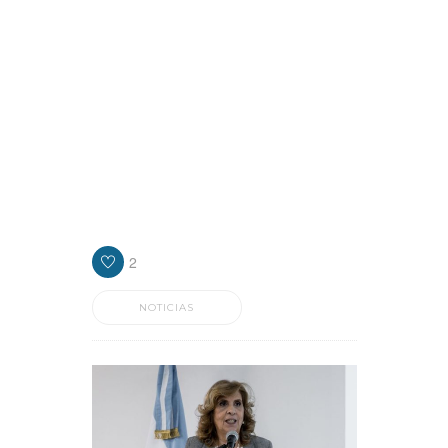
las últimas horas en el seno del peronismo
de Lanús, “Clave Política” consultó al
presidente de Concejo Deliberante, Nicolás
Russo, quien ponderó la gestión que
encabeza el intendente, Julián Álvarez y
cuestionó los recortes del gobierno
nacional en materia de obra pública para la
provincia de Buenos Aires, y por ende para
los diferentes distritos.
2
NOTICIAS