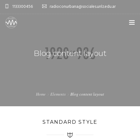
1133300456
radioconurbana@sociales.unlz.edu.ar
INICIO
Blog content layout
¿QUIÉNES SOMOS?
PROGRAMACIÓN
PRODUCCIONES ESPECIALES
Home
Elements
Blog content layout
APLICACIONES
NOTICIAS
STANDARD STYLE