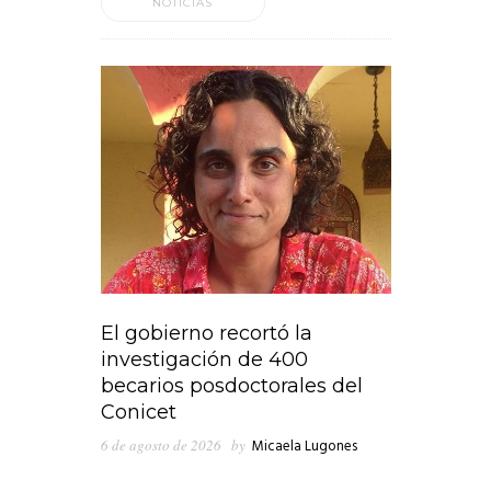
NOTICIAS
El gobierno recortó la
investigación de 400
becarios posdoctorales del
Conicet
6 de agosto de 2026
by
Micaela Lugones
En medio de los cruces que emergieron en